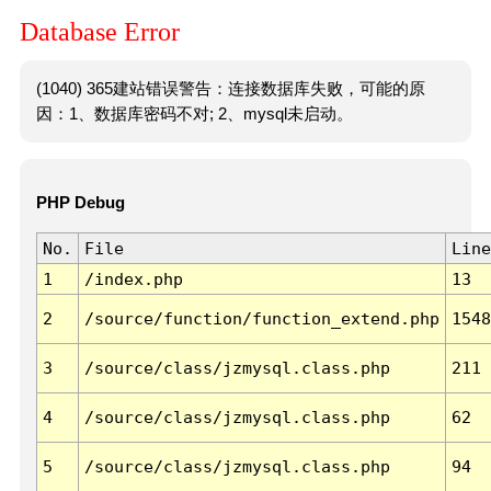
Database Error
(1040) 365建站错误警告：连接数据库失败，可能的原
因：1、数据库密码不对; 2、mysql未启动。
PHP Debug
No.
File
Line
1
/index.php
13
2
/source/function/function_extend.php
1548
3
/source/class/jzmysql.class.php
211
4
/source/class/jzmysql.class.php
62
5
/source/class/jzmysql.class.php
94