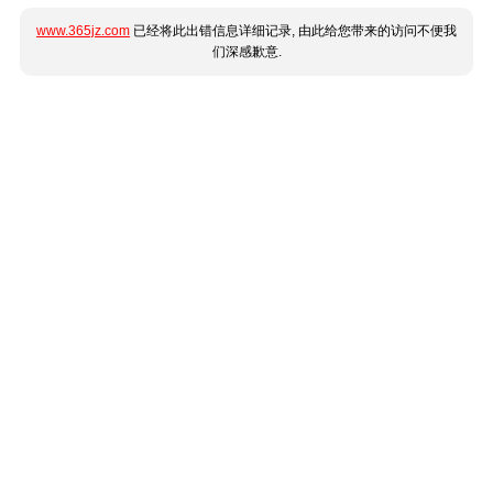
www.365jz.com
已经将此出错信息详细记录, 由此给您带来的访问不便我
们深感歉意.