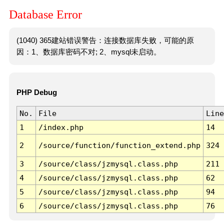
Database Error
(1040) 365建站错误警告：连接数据库失败，可能的原
因：1、数据库密码不对; 2、mysql未启动。
PHP Debug
No.
File
Line
1
/index.php
14
2
/source/function/function_extend.php
324
3
/source/class/jzmysql.class.php
211
4
/source/class/jzmysql.class.php
62
5
/source/class/jzmysql.class.php
94
6
/source/class/jzmysql.class.php
76