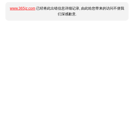
www.365jz.com
已经将此出错信息详细记录, 由此给您带来的访问不便我
们深感歉意.