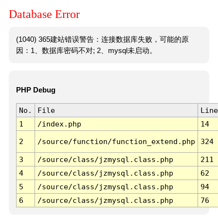
Database Error
(1040) 365建站错误警告：连接数据库失败，可能的原
因：1、数据库密码不对; 2、mysql未启动。
PHP Debug
No.
File
Line
1
/index.php
14
2
/source/function/function_extend.php
324
3
/source/class/jzmysql.class.php
211
4
/source/class/jzmysql.class.php
62
5
/source/class/jzmysql.class.php
94
6
/source/class/jzmysql.class.php
76