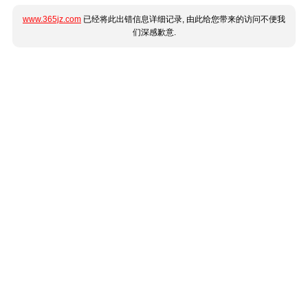
www.365jz.com
已经将此出错信息详细记录, 由此给您带来的访问不便我
们深感歉意.