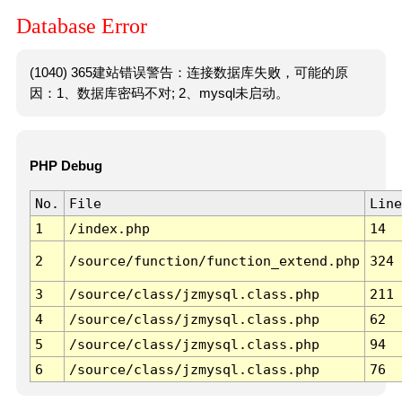
Database Error
(1040) 365建站错误警告：连接数据库失败，可能的原
因：1、数据库密码不对; 2、mysql未启动。
PHP Debug
No.
File
Line
1
/index.php
14
2
/source/function/function_extend.php
324
3
/source/class/jzmysql.class.php
211
4
/source/class/jzmysql.class.php
62
5
/source/class/jzmysql.class.php
94
6
/source/class/jzmysql.class.php
76