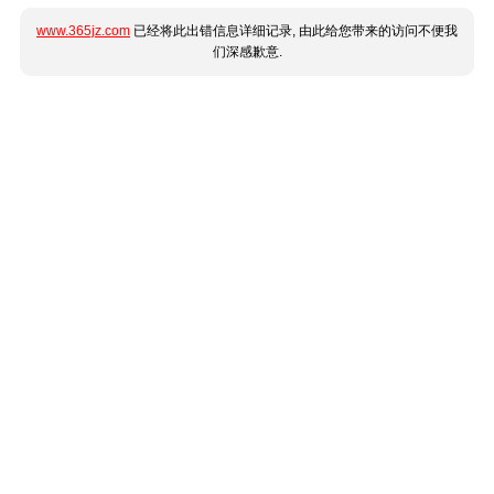
www.365jz.com
已经将此出错信息详细记录, 由此给您带来的访问不便我
们深感歉意.