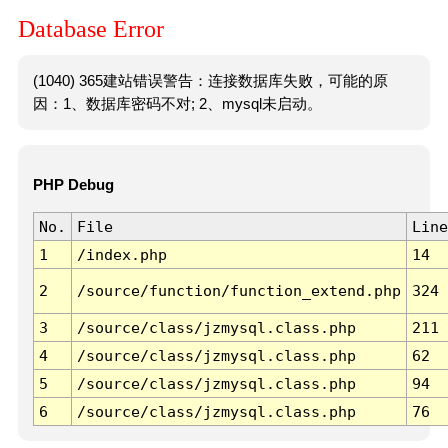
Database Error
(1040) 365建站错误警告：连接数据库失败，可能的原
因：1、数据库密码不对; 2、mysql未启动。
PHP Debug
No.
File
Line
1
/index.php
14
2
/source/function/function_extend.php
324
3
/source/class/jzmysql.class.php
211
4
/source/class/jzmysql.class.php
62
5
/source/class/jzmysql.class.php
94
6
/source/class/jzmysql.class.php
76