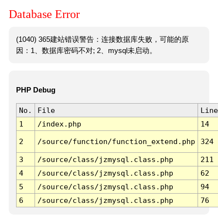
Database Error
(1040) 365建站错误警告：连接数据库失败，可能的原
因：1、数据库密码不对; 2、mysql未启动。
PHP Debug
No.
File
Line
1
/index.php
14
2
/source/function/function_extend.php
324
3
/source/class/jzmysql.class.php
211
4
/source/class/jzmysql.class.php
62
5
/source/class/jzmysql.class.php
94
6
/source/class/jzmysql.class.php
76