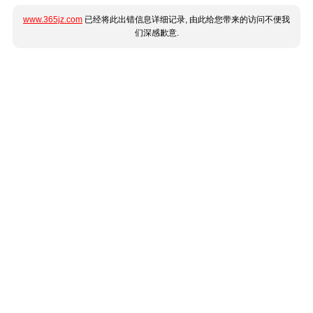
www.365jz.com
已经将此出错信息详细记录, 由此给您带来的访问不便我
们深感歉意.