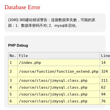
Database Error
(1040) 365建站错误警告：连接数据库失败，可能的原
因：1、数据库密码不对; 2、mysql未启动。
PHP Debug
No.
File
Line
1
/index.php
14
2
/source/function/function_extend.php
324
3
/source/class/jzmysql.class.php
211
4
/source/class/jzmysql.class.php
62
5
/source/class/jzmysql.class.php
94
6
/source/class/jzmysql.class.php
76