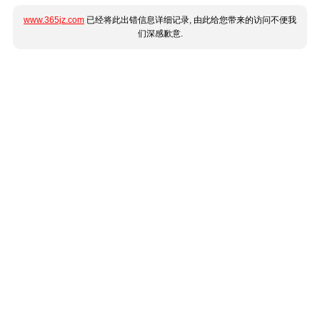
www.365jz.com
已经将此出错信息详细记录, 由此给您带来的访问不便我
们深感歉意.