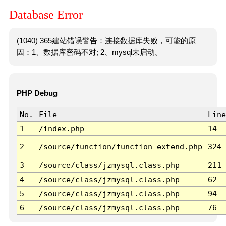
Database Error
(1040) 365建站错误警告：连接数据库失败，可能的原
因：1、数据库密码不对; 2、mysql未启动。
PHP Debug
No.
File
Line
1
/index.php
14
2
/source/function/function_extend.php
324
3
/source/class/jzmysql.class.php
211
4
/source/class/jzmysql.class.php
62
5
/source/class/jzmysql.class.php
94
6
/source/class/jzmysql.class.php
76