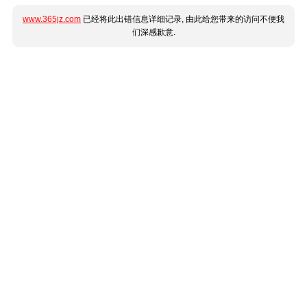
www.365jz.com
已经将此出错信息详细记录, 由此给您带来的访问不便我
们深感歉意.