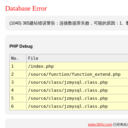
Database Error
(1040) 365建站错误警告：连接数据库失败，可能的原因：1、数
PHP Debug
No.
File
1
/index.php
2
/source/function/function_extend.php
3
/source/class/jzmysql.class.php
4
/source/class/jzmysql.class.php
5
/source/class/jzmysql.class.php
6
/source/class/jzmysql.class.php
www.365jz.com
已经将此