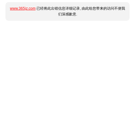
www.365jz.com
已经将此出错信息详细记录, 由此给您带来的访问不便我
们深感歉意.