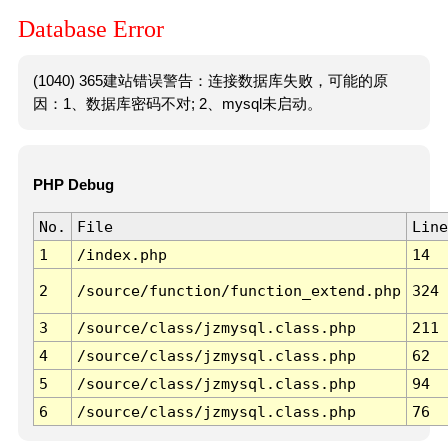
Database Error
(1040) 365建站错误警告：连接数据库失败，可能的原
因：1、数据库密码不对; 2、mysql未启动。
PHP Debug
No.
File
Line
1
/index.php
14
2
/source/function/function_extend.php
324
3
/source/class/jzmysql.class.php
211
4
/source/class/jzmysql.class.php
62
5
/source/class/jzmysql.class.php
94
6
/source/class/jzmysql.class.php
76