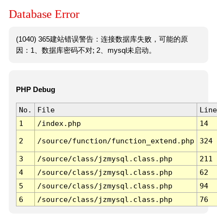
Database Error
(1040) 365建站错误警告：连接数据库失败，可能的原
因：1、数据库密码不对; 2、mysql未启动。
PHP Debug
No.
File
Line
1
/index.php
14
2
/source/function/function_extend.php
324
3
/source/class/jzmysql.class.php
211
4
/source/class/jzmysql.class.php
62
5
/source/class/jzmysql.class.php
94
6
/source/class/jzmysql.class.php
76