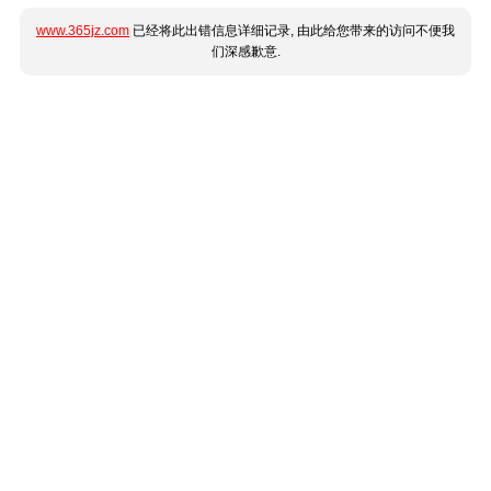
www.365jz.com
已经将此出错信息详细记录, 由此给您带来的访问不便我
们深感歉意.