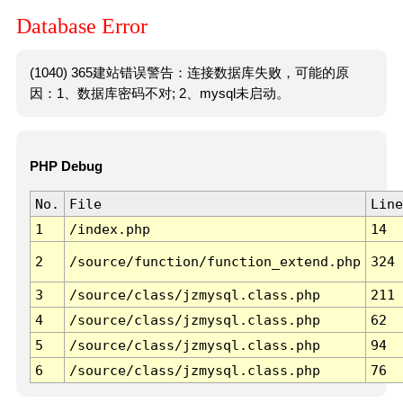
Database Error
(1040) 365建站错误警告：连接数据库失败，可能的原
因：1、数据库密码不对; 2、mysql未启动。
PHP Debug
No.
File
Line
1
/index.php
14
2
/source/function/function_extend.php
324
3
/source/class/jzmysql.class.php
211
4
/source/class/jzmysql.class.php
62
5
/source/class/jzmysql.class.php
94
6
/source/class/jzmysql.class.php
76