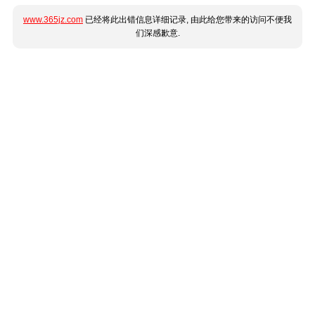
www.365jz.com
已经将此出错信息详细记录, 由此给您带来的访问不便我
们深感歉意.