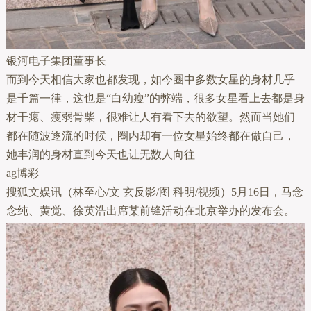
银河电子集团董事长
而到今天相信大家也都发现，如今圈中多数女星的身材几乎
是千篇一律，这也是“白幼瘦”的弊端，很多女星看上去都是身
材干瘪、瘦弱骨柴，很难让人有看下去的欲望。然而当她们
都在随波逐流的时候，圈内却有一位女星始终都在做自己，
她丰润的身材直到今天也让无数人向往
ag博彩
搜狐文娱讯（林至心/文 玄反影/图 科明/视频）5月16日，马念
念纯、黄觉、徐英浩出席某前锋活动在北京举办的发布会。