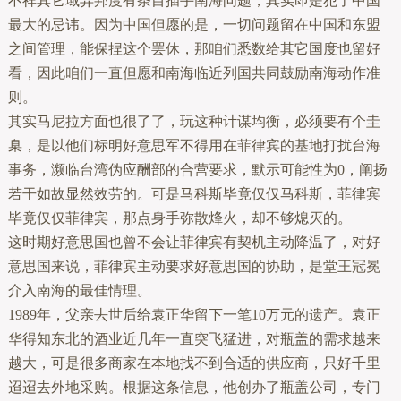
不祥其它域异邦度有条目插手南海问题，其实即是犯了中国
最大的忌讳。因为中国但愿的是，一切问题留在中国和东盟
之间管理，能保捏这个罢休，那咱们悉数给其它国度也留好
看，因此咱们一直但愿和南海临近列国共同鼓励南海动作准
则。
其实马尼拉方面也很了了，玩这种计谋均衡，必须要有个圭
臬，是以他们标明好意思军不得用在菲律宾的基地打扰台海
事务，濒临台湾伪应酬部的合营要求，默示可能性为0，阐扬
若干如故显然效劳的。可是马科斯毕竟仅仅马科斯，菲律宾
毕竟仅仅菲律宾，那点身手弥散烽火，却不够熄灭的。
这时期好意思国也曾不会让菲律宾有契机主动降温了，对好
意思国来说，菲律宾主动要求好意思国的协助，是堂王冠冕
介入南海的最佳情理。
1989年，父亲去世后给袁正华留下一笔10万元的遗产。袁正
华得知东北的酒业近几年一直突飞猛进，对瓶盖的需求越来
越大，可是很多商家在本地找不到合适的供应商，只好千里
迢迢去外地采购。根据这条信息，他创办了瓶盖公司，专门