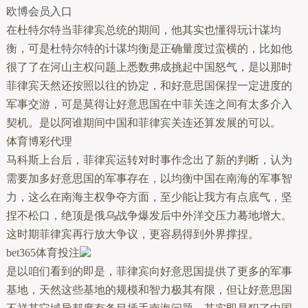
欧博会员入口
在杜特尔特当菲律宾总统的期间，他其实也懂得玩计谋均
衡，可是杜特尔特的计谋均衡是正确量度过蛮横的，比如他
很了了在河山主权问题上悉数弗成挑起中国怒气，是以那时
菲律宾天然还按照以往的协定，和好意思国保捏一定进度的
军事交游，可是莫得让好意思国在中菲关连之间有太多介入
契机。是以阿谁期间中国和菲律宾关连还算发展的可以。
体育博彩代理
马科斯上台后，菲律宾运转对时事作念出了新的判断，认为
需要加多好意思国的军事存在，以均衡中国在南海的军事智
力，这么在南海主权争夺方面，至少能让我方有点底气，坚
捏不松口，绝顶是俄乌战争爆发后中外洋交压力蓦地增大。
这时期菲律宾再行放大争议，更容易得到外界撑捏。
bet365体育投注
是以咱们看到的即是，菲律宾向好意思国提供了更多的军事
基地，天然这些基地的规模和智力极其有限，但让好意思国