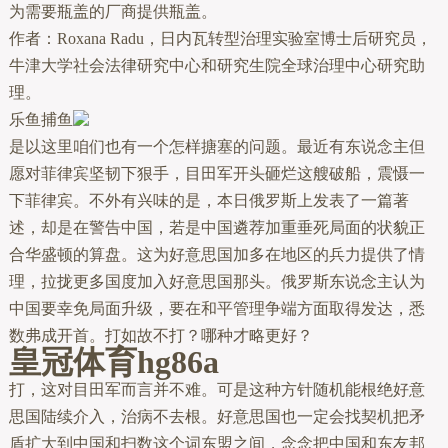
为需要瓶盖的厂商提供瓶盖。
作者：Roxana Radu，日内瓦转型治理实验室博士后研究员，
牛津大学社会法律研究中心和研究生院全球治理中心研究助
理。
乐鱼捕鱼
是以这里咱们也有一个怎样搪塞的问题。最近有东说念主但
愿对菲律宾坚韧下狠手，目田军开头砸烂这艘破船，震慑一
下菲律宾。不外有兴味的是，本日俄罗斯上发表了一篇著
述，却是在警告中国，若是中国遴荐加重垂死局面的状貌正
合华盛顿的算盘。这为好意思国加多在地区的兵力提供了情
理，拉拢更多国度加入好意思国那头。俄罗斯东说念主认为
中国要幸免局面升级，要在和平管理争端方面取得发达，悉
数弗成开首。打如故不打？哪种才略更好？
皇冠体育hg86a
打，这对目田军而言并不难。可是这种方针随机能根绝好意
思国陆续介入，治病不去根。好意思国也一定会找契机把矛
盾扩大到中国和扫数这个词东盟之间，念念把中国和东友邦