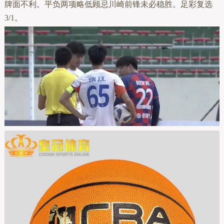
牌面不利。平负两项略低顾忌川崎前锋未必稳胜。足彩复选
3/1。