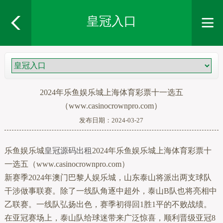
皇冠入口
2024年乐鱼娱乐城上海体育彩票十一选五
（www.casinocrownpro.com）
发布日期：2024-03-27
乐鱼娱乐城
皇冠源码出租
2024年乐鱼娱乐城上海体育彩票十
一选五（www.casinocrownpro.com）
新赛季2024年澳门巴黎人娱乐城，山东泰山将派出两支球队
干涉做事联赛。除了一线队角逐中超外，泰山B队也将亮相中
乙联赛。一线队弘扬出色，赛季初得回1胜1平的不败战绩。
在亚冠赛场上，泰山队给球迷带来广泛惊喜，顺利晋级亚冠8