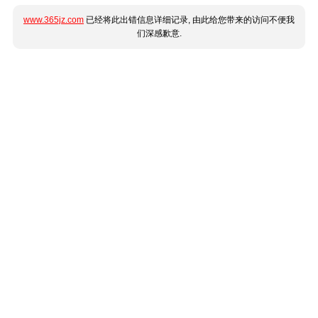
www.365jz.com
已经将此出错信息详细记录, 由此给您带来的访问不便我
们深感歉意.