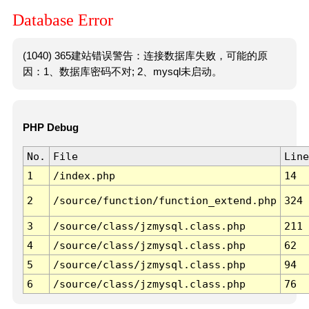
Database Error
(1040) 365建站错误警告：连接数据库失败，可能的原
因：1、数据库密码不对; 2、mysql未启动。
PHP Debug
No.
File
Line
1
/index.php
14
2
/source/function/function_extend.php
324
3
/source/class/jzmysql.class.php
211
4
/source/class/jzmysql.class.php
62
5
/source/class/jzmysql.class.php
94
6
/source/class/jzmysql.class.php
76