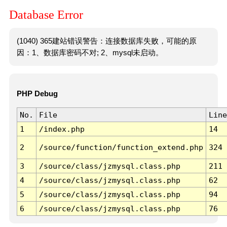
Database Error
(1040) 365建站错误警告：连接数据库失败，可能的原
因：1、数据库密码不对; 2、mysql未启动。
PHP Debug
No.
File
Line
1
/index.php
14
2
/source/function/function_extend.php
324
3
/source/class/jzmysql.class.php
211
4
/source/class/jzmysql.class.php
62
5
/source/class/jzmysql.class.php
94
6
/source/class/jzmysql.class.php
76