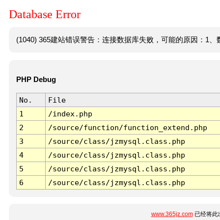
Database Error
(1040) 365建站错误警告：连接数据库失败，可能的原因：1、数
PHP Debug
No.
File
1
/index.php
2
/source/function/function_extend.php
3
/source/class/jzmysql.class.php
4
/source/class/jzmysql.class.php
5
/source/class/jzmysql.class.php
6
/source/class/jzmysql.class.php
www.365jz.com
已经将此