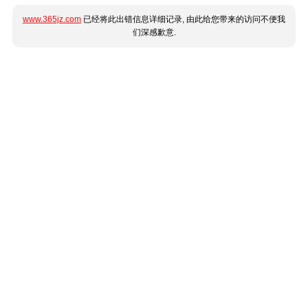
www.365jz.com
已经将此出错信息详细记录, 由此给您带来的访问不便我
们深感歉意.