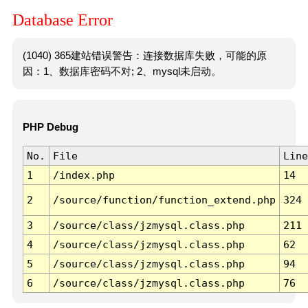
Database Error
(1040) 365建站错误警告：连接数据库失败，可能的原
因：1、数据库密码不对; 2、mysql未启动。
PHP Debug
No.
File
Line
1
/index.php
14
2
/source/function/function_extend.php
324
3
/source/class/jzmysql.class.php
211
4
/source/class/jzmysql.class.php
62
5
/source/class/jzmysql.class.php
94
6
/source/class/jzmysql.class.php
76