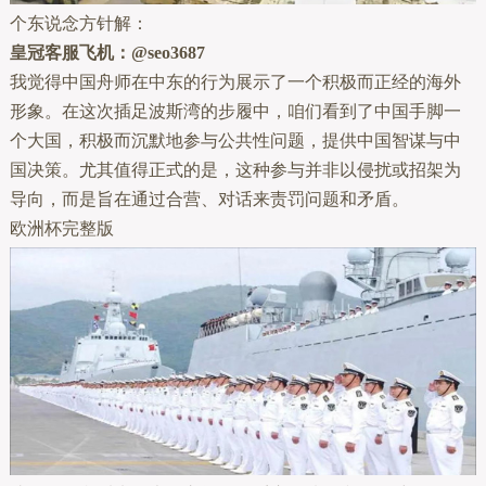
个东说念方针解：
皇冠客服飞机：@seo3687
我觉得中国舟师在中东的行为展示了一个积极而正经的海外
形象。在这次插足波斯湾的步履中，咱们看到了中国手脚一
个大国，积极而沉默地参与公共性问题，提供中国智谋与中
国决策。尤其值得正式的是，这种参与并非以侵扰或招架为
导向，而是旨在通过合营、对话来责罚问题和矛盾。
欧洲杯完整版