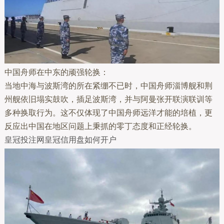
中国舟师在中东的顽强轮换：
当地中海与波斯湾的所在紧绷不已时，中国舟师淄博舰和荆
州舰依旧塌实鼓吹，插足波斯湾，并与阿曼张开联演联训等
多种换取行为。这不仅体现了中国舟师远洋才能的培植，更
反应出中国在地区问题上秉抓的零丁态度和正经轮换。
皇冠投注网
皇冠信用盘如何开户