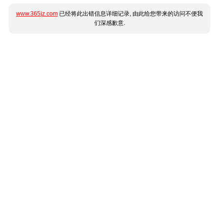
www.365jz.com
已经将此出错信息详细记录, 由此给您带来的访问不便我
们深感歉意.