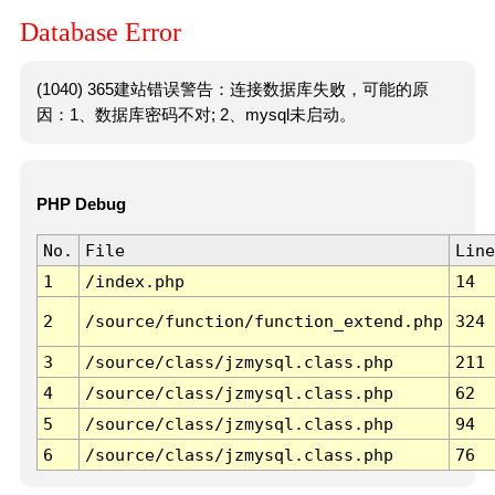
Database Error
(1040) 365建站错误警告：连接数据库失败，可能的原
因：1、数据库密码不对; 2、mysql未启动。
PHP Debug
No.
File
Line
1
/index.php
14
2
/source/function/function_extend.php
324
3
/source/class/jzmysql.class.php
211
4
/source/class/jzmysql.class.php
62
5
/source/class/jzmysql.class.php
94
6
/source/class/jzmysql.class.php
76