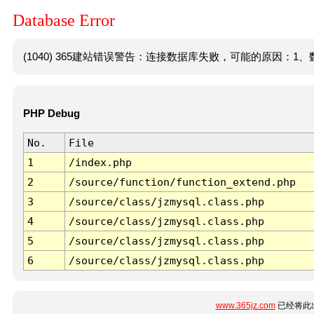
Database Error
(1040) 365建站错误警告：连接数据库失败，可能的原因：1、数
PHP Debug
No.
File
1
/index.php
2
/source/function/function_extend.php
3
/source/class/jzmysql.class.php
4
/source/class/jzmysql.class.php
5
/source/class/jzmysql.class.php
6
/source/class/jzmysql.class.php
www.365jz.com
已经将此