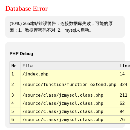
Database Error
(1040) 365建站错误警告：连接数据库失败，可能的原
因：1、数据库密码不对; 2、mysql未启动。
PHP Debug
No.
File
Line
1
/index.php
14
2
/source/function/function_extend.php
324
3
/source/class/jzmysql.class.php
211
4
/source/class/jzmysql.class.php
62
5
/source/class/jzmysql.class.php
94
6
/source/class/jzmysql.class.php
76