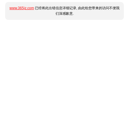
www.365jz.com
已经将此出错信息详细记录, 由此给您带来的访问不便我
们深感歉意.