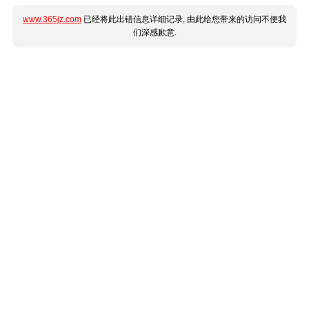
www.365jz.com
已经将此出错信息详细记录, 由此给您带来的访问不便我
们深感歉意.