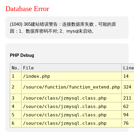
Database Error
(1040) 365建站错误警告：连接数据库失败，可能的原
因：1、数据库密码不对; 2、mysql未启动。
PHP Debug
No.
File
Line
1
/index.php
14
2
/source/function/function_extend.php
324
3
/source/class/jzmysql.class.php
211
4
/source/class/jzmysql.class.php
62
5
/source/class/jzmysql.class.php
94
6
/source/class/jzmysql.class.php
76