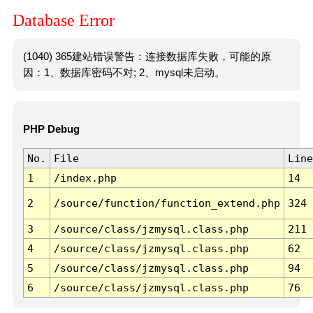
Database Error
(1040) 365建站错误警告：连接数据库失败，可能的原
因：1、数据库密码不对; 2、mysql未启动。
PHP Debug
No.
File
Line
1
/index.php
14
2
/source/function/function_extend.php
324
3
/source/class/jzmysql.class.php
211
4
/source/class/jzmysql.class.php
62
5
/source/class/jzmysql.class.php
94
6
/source/class/jzmysql.class.php
76