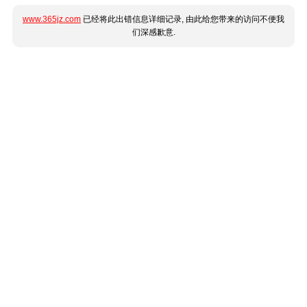
www.365jz.com
已经将此出错信息详细记录, 由此给您带来的访问不便我
们深感歉意.