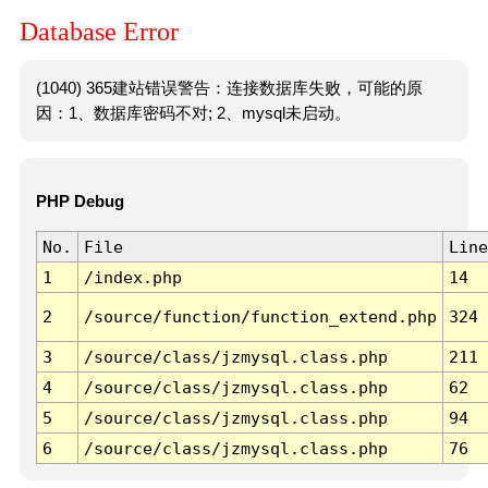
Database Error
(1040) 365建站错误警告：连接数据库失败，可能的原
因：1、数据库密码不对; 2、mysql未启动。
PHP Debug
No.
File
Line
1
/index.php
14
2
/source/function/function_extend.php
324
3
/source/class/jzmysql.class.php
211
4
/source/class/jzmysql.class.php
62
5
/source/class/jzmysql.class.php
94
6
/source/class/jzmysql.class.php
76