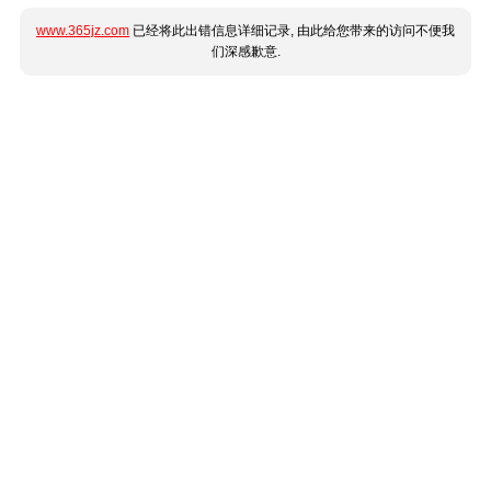
www.365jz.com
已经将此出错信息详细记录, 由此给您带来的访问不便我
们深感歉意.