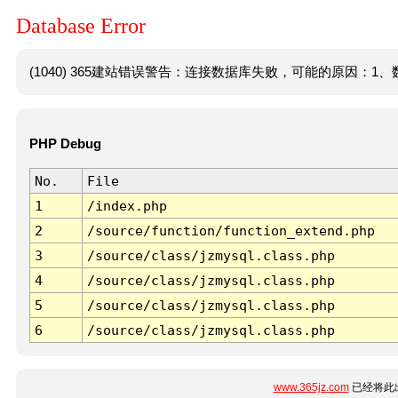
Database Error
(1040) 365建站错误警告：连接数据库失败，可能的原因：1、数
PHP Debug
No.
File
1
/index.php
2
/source/function/function_extend.php
3
/source/class/jzmysql.class.php
4
/source/class/jzmysql.class.php
5
/source/class/jzmysql.class.php
6
/source/class/jzmysql.class.php
www.365jz.com
已经将此