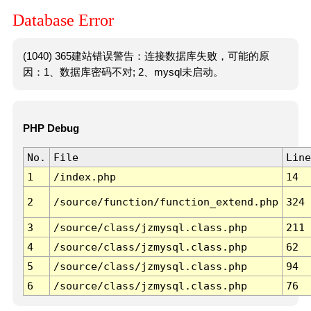
Database Error
(1040) 365建站错误警告：连接数据库失败，可能的原
因：1、数据库密码不对; 2、mysql未启动。
PHP Debug
No.
File
Line
1
/index.php
14
2
/source/function/function_extend.php
324
3
/source/class/jzmysql.class.php
211
4
/source/class/jzmysql.class.php
62
5
/source/class/jzmysql.class.php
94
6
/source/class/jzmysql.class.php
76