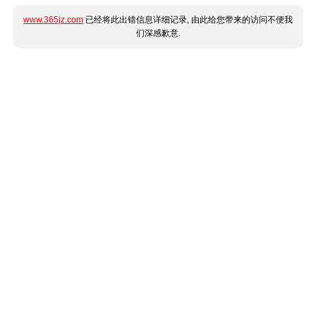
www.365jz.com
已经将此出错信息详细记录, 由此给您带来的访问不便我
们深感歉意.