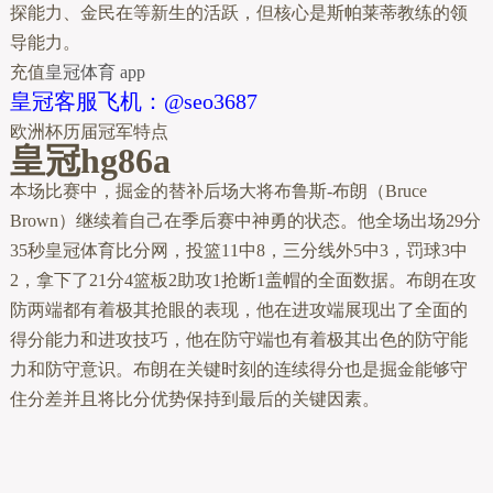
探能力、金民在等新生的活跃，但核心是斯帕莱蒂教练的领
导能力。
充值
皇冠体育 app
皇冠客服飞机：@seo3687
欧洲杯历届冠军特点
皇冠hg86a
本场比赛中，掘金的替补后场大将布鲁斯-布朗（Bruce
Brown）继续着自己在季后赛中神勇的状态。他全场出场29分
35秒皇冠体育比分网，投篮11中8，三分线外5中3，罚球3中
2，拿下了21分4篮板2助攻1抢断1盖帽的全面数据。布朗在攻
防两端都有着极其抢眼的表现，他在进攻端展现出了全面的
得分能力和进攻技巧，他在防守端也有着极其出色的防守能
力和防守意识。布朗在关键时刻的连续得分也是掘金能够守
住分差并且将比分优势保持到最后的关键因素。