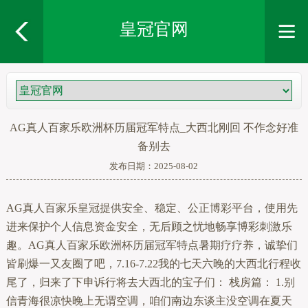
皇冠官网
AG真人百家乐欧洲杯历届冠军特点_大西北刚回 不作念好准
备别去
发布日期：2025-08-02
AG真人百家乐皇冠提供安全、稳定、公正博彩平台，使用先
进来保护个人信息资金安全，无后顾之忧地畅享博彩刺激乐
趣。AG真人百家乐欧洲杯历届冠军特点暑期疗疗养，诚挚们
皆刷爆一又友圈了吧，7.16-7.22我的七天六晚的大西北行程收
尾了，归来了下申诉行将去大西北的宝子们： 栈房篇： 1.别
信青海很凉快晚上无谓空调，咱们南边东谈主没空调在夏天