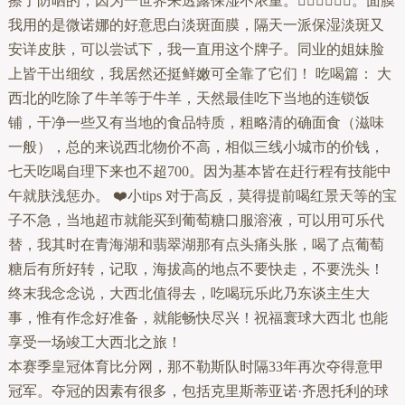
擦了防晒的，因为一世界来透露保湿不浓重。👍🏻👍🏻👍🏻。面膜
我用的是微诺娜的好意思白淡斑面膜，隔天一派保湿淡斑又
安详皮肤，可以尝试下，我一直用这个牌子。同业的姐妹脸
上皆干出细纹，我居然还挺鲜嫩可全靠了它们！ 吃喝篇： 大
西北的吃除了牛羊等于牛羊，天然最佳吃下当地的连锁饭
铺，干净一些又有当地的食品特质，粗略清的确面食（滋味
一般），总的来说西北物价不高，相似三线小城市的价钱，
七天吃喝自理下来也不超700。因为基本皆在赶行程有技能中
午就肤浅惩办。 ❤️小tips 对于高反，莫得提前喝红景天等的宝
子不急，当地超市就能买到葡萄糖口服溶液，可以用可乐代
替，我其时在青海湖和翡翠湖那有点头痛头胀，喝了点葡萄
糖后有所好转，记取，海拔高的地点不要快走，不要洗头！
终末我念念说，大西北值得去，吃喝玩乐此乃东谈主生大
事，惟有作念好准备，就能畅快尽兴！祝福寰球大西北 也能
享受一场竣工大西北之旅！
本赛季皇冠体育比分网，那不勒斯队时隔33年再次夺得意甲
冠军。夺冠的因素有很多，包括克里斯蒂亚诺·齐恩托利的球