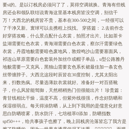
要si的。是以订栈房必须问了了，莫得空调就换。青海有些栈
房还会和领队联结说青海这里基本栈房皆没空调，别信千
万！大西北的栈房皆不贵，基本在300-500之间，一经很可以
了干净又新。寰球可以去携程上找找。 穿搭篇： 2.去前作念
好穿搭攻略，什么景点配什么衣裳，拍照才出片。比如茶卡
盐湖需要红色衣裳，青海湖需要白色衣裳，察尔汗需要绿色
衣裳，丹霞地貌需要暗色废地风，敦煌鸣沙山需要塞面风，
祁连山草原需要白色套装外加丝巾或帽子单品，u型公路雅丹
地貌需要一又克风，黑独山需要玄色系长裙最佳加一条玄色
丝带缠脖子。大西北这段时辰皆在30度控制，尤其太阳出
来，扫数热疯。尽量选薄款衣裳就好。准备好一对百搭靴
子，什么风皆能驾御，天然稍稍热门但很能出片！ 珍贵篇：
青甘线相比干燥，温度不高，但紫外线很强，作念好防晒和
保湿很弱点。每天得涂防晒，从上到下我用的是儒意化好意
思白防晒喷雾，防水防汗，七培植萃0添加，防晒指数
spf50+++，给共事孩子也擦了，晚上回栈房沦落皆忘了我方是