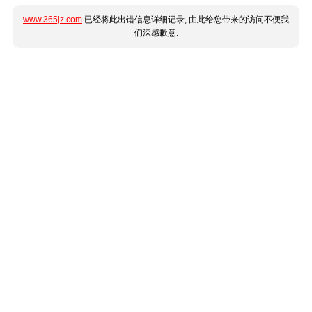
www.365jz.com
已经将此出错信息详细记录, 由此给您带来的访问不便我
们深感歉意.