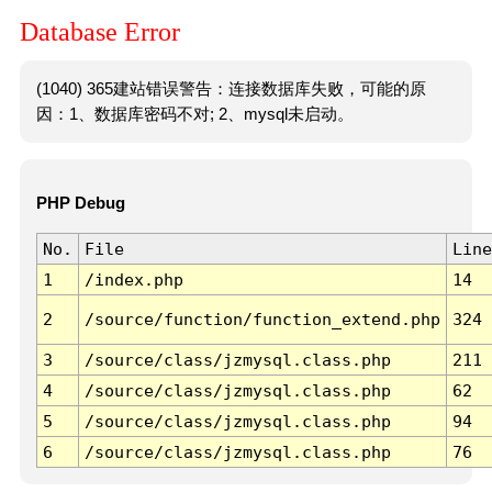
Database Error
(1040) 365建站错误警告：连接数据库失败，可能的原
因：1、数据库密码不对; 2、mysql未启动。
PHP Debug
No.
File
Line
1
/index.php
14
2
/source/function/function_extend.php
324
3
/source/class/jzmysql.class.php
211
4
/source/class/jzmysql.class.php
62
5
/source/class/jzmysql.class.php
94
6
/source/class/jzmysql.class.php
76