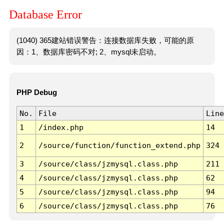
Database Error
(1040) 365建站错误警告：连接数据库失败，可能的原
因：1、数据库密码不对; 2、mysql未启动。
PHP Debug
No.
File
Line
1
/index.php
14
2
/source/function/function_extend.php
324
3
/source/class/jzmysql.class.php
211
4
/source/class/jzmysql.class.php
62
5
/source/class/jzmysql.class.php
94
6
/source/class/jzmysql.class.php
76