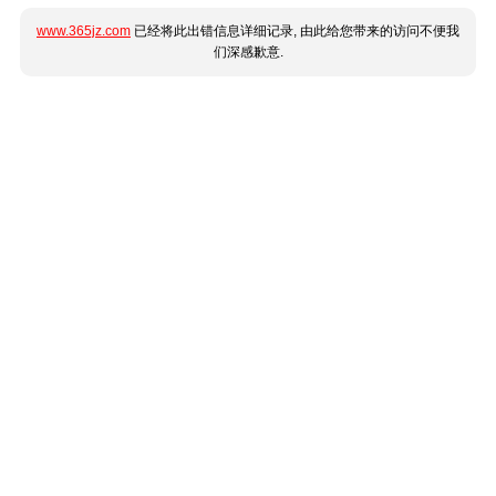
www.365jz.com
已经将此出错信息详细记录, 由此给您带来的访问不便我
们深感歉意.