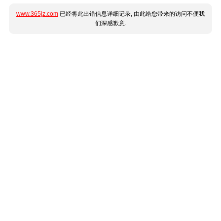
www.365jz.com
已经将此出错信息详细记录, 由此给您带来的访问不便我
们深感歉意.