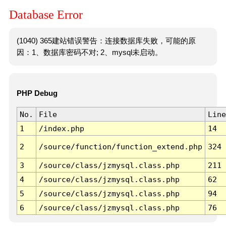
Database Error
(1040) 365建站错误警告：连接数据库失败，可能的原
因：1、数据库密码不对; 2、mysql未启动。
PHP Debug
No.
File
Line
1
/index.php
14
2
/source/function/function_extend.php
324
3
/source/class/jzmysql.class.php
211
4
/source/class/jzmysql.class.php
62
5
/source/class/jzmysql.class.php
94
6
/source/class/jzmysql.class.php
76