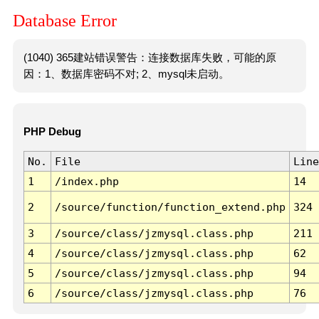
Database Error
(1040) 365建站错误警告：连接数据库失败，可能的原
因：1、数据库密码不对; 2、mysql未启动。
PHP Debug
No.
File
Line
1
/index.php
14
2
/source/function/function_extend.php
324
3
/source/class/jzmysql.class.php
211
4
/source/class/jzmysql.class.php
62
5
/source/class/jzmysql.class.php
94
6
/source/class/jzmysql.class.php
76