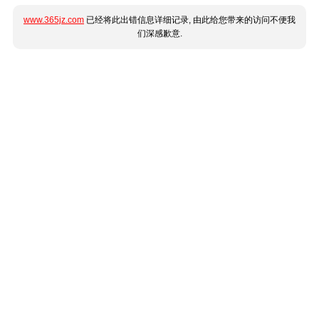
www.365jz.com
已经将此出错信息详细记录, 由此给您带来的访问不便我
们深感歉意.