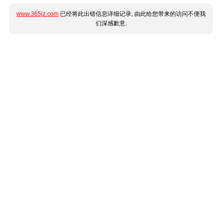
www.365jz.com
已经将此出错信息详细记录, 由此给您带来的访问不便我
们深感歉意.