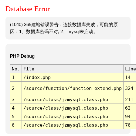
Database Error
(1040) 365建站错误警告：连接数据库失败，可能的原
因：1、数据库密码不对; 2、mysql未启动。
PHP Debug
No.
File
Line
1
/index.php
14
2
/source/function/function_extend.php
324
3
/source/class/jzmysql.class.php
211
4
/source/class/jzmysql.class.php
62
5
/source/class/jzmysql.class.php
94
6
/source/class/jzmysql.class.php
76