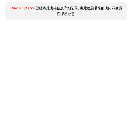
www.365jz.com
已经将此出错信息详细记录, 由此给您带来的访问不便我
们深感歉意.