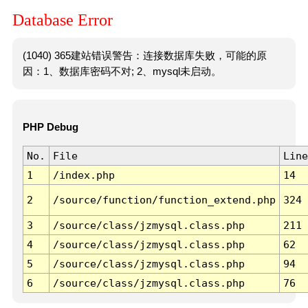
Database Error
(1040) 365建站错误警告：连接数据库失败，可能的原
因：1、数据库密码不对; 2、mysql未启动。
PHP Debug
No.
File
Line
1
/index.php
14
2
/source/function/function_extend.php
324
3
/source/class/jzmysql.class.php
211
4
/source/class/jzmysql.class.php
62
5
/source/class/jzmysql.class.php
94
6
/source/class/jzmysql.class.php
76