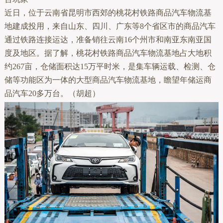
近日，位于云南省昆明市西郊的桃花村铁路商品汽车物流基
地建成投用，来自山东、四川、广东等8个省区市的商品汽车
通过铁路连接运达，准备销往云南16个州市和南亚东南亚国
度及地区。据了解，桃花村铁路商品汽车物流基地占大地积
约267亩，仓储面积达15万平时米，是集车辆运载、检测、仓
储等功能区为一体的大型商品汽车物流基地，瞻望年储运商
品汽车20多万台。（胡超）