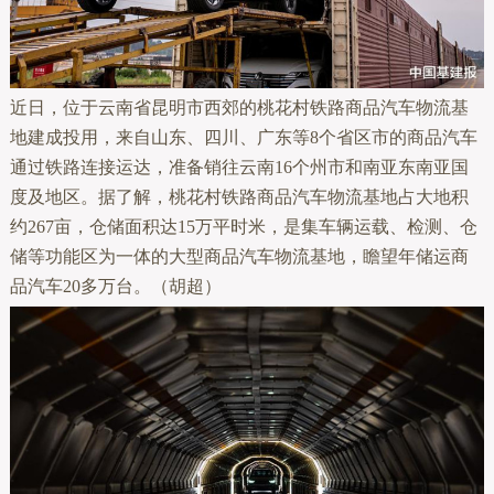
近日，位于云南省昆明市西郊的桃花村铁路商品汽车物流基
地建成投用，来自山东、四川、广东等8个省区市的商品汽车
通过铁路连接运达，准备销往云南16个州市和南亚东南亚国
度及地区。据了解，桃花村铁路商品汽车物流基地占大地积
约267亩，仓储面积达15万平时米，是集车辆运载、检测、仓
储等功能区为一体的大型商品汽车物流基地，瞻望年储运商
品汽车20多万台。（胡超）