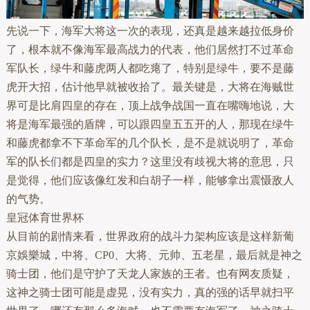
先说一下，海军大将这一次的表现，还真是越来越拉低身价
了，根本就不像海军最高战力的代表，他们居然打不过革命
军队长，绿牛和藤虎两人都吃瘪了，特别是绿牛，要不是藤
虎开大招，估计他早就被收拾了。最关键是，大将在海贼世
界可是比肩四皇的存在，顶上战争战国一直在嘴嗨地说，大
将是海军最强的盾牌，可以跟四皇五五开的人，那现在绿牛
和藤虎都拿不下革命军的几个队长，是不是就说明了，革命
军的队长们都是四皇的实力？这里没有歧视大将的意思，只
是觉得，他们应该像红发和白胡子一样，能够拿出震慑敌人
的气势。
皇冠体育世界杯
从目前的剧情来看，世界政府的战斗力架构应该是这样新葡
京娛樂城，中将、CP0、大将、元帅、五老星，最后就是神之
骑士团，他们是守护了天龙人家族的王者。也有网友质疑，
这神之骑士团可能是虚晃，没有实力，真的强的话早就扫平