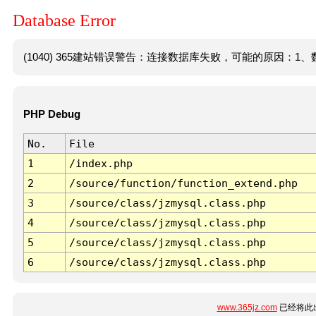
Database Error
(1040) 365建站错误警告：连接数据库失败，可能的原因：1、数
PHP Debug
No.
File
1
/index.php
2
/source/function/function_extend.php
3
/source/class/jzmysql.class.php
4
/source/class/jzmysql.class.php
5
/source/class/jzmysql.class.php
6
/source/class/jzmysql.class.php
www.365jz.com
已经将此