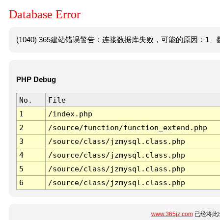
Database Error
(1040) 365建站错误警告：连接数据库失败，可能的原因：1、数
PHP Debug
No.
File
1
/index.php
2
/source/function/function_extend.php
3
/source/class/jzmysql.class.php
4
/source/class/jzmysql.class.php
5
/source/class/jzmysql.class.php
6
/source/class/jzmysql.class.php
www.365jz.com
已经将此