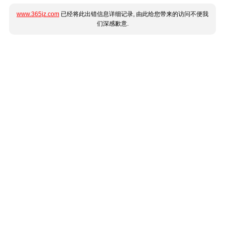
www.365jz.com
已经将此出错信息详细记录, 由此给您带来的访问不便我
们深感歉意.