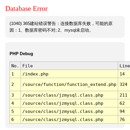
Database Error
(1040) 365建站错误警告：连接数据库失败，可能的原
因：1、数据库密码不对; 2、mysql未启动。
PHP Debug
No.
File
Line
1
/index.php
14
2
/source/function/function_extend.php
324
3
/source/class/jzmysql.class.php
211
4
/source/class/jzmysql.class.php
62
5
/source/class/jzmysql.class.php
94
6
/source/class/jzmysql.class.php
76